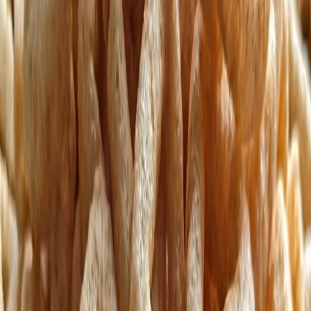
5
збігів
5
режим
Шоколадні плитки, цукерки і батончики / без покриття
Геометричні включення
Без покриття
роль форми
Форма: трикутники. Клас для помітного силуету у
снеках і батончиках.
Хрусткі текстурні інгредієнти
Форма
Геометричні
включення
Склад
Фракція
Снекові батончики
Печиво, сухі начинки і снекові
батончики
/
без покриття
Кондитерка
помітний силует
у сухій матриці
Шоколад
Шоколадні плитки,
цукерки і батончики
/
без покриття
Кондитерка
чистий
зріз і сухий кранч
Декор
ХоРеКа-декор, топінги і